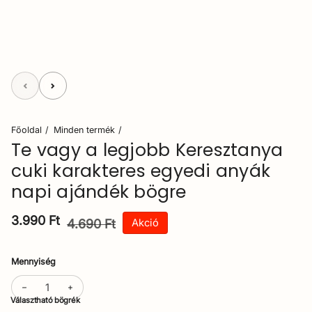
Főoldal
Minden termék
Te vagy a legjobb Keresztanya
cuki karakteres egyedi anyák
napi ajándék bögre
Akciós ára
3.990 Ft
Normál ár
4.690 Ft
Akció
Mennyiség
Választható bögrék