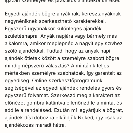

igazán személyes és praktikus ajándékot keresel.
Egyedi ajándék bögre anyáknak, keresztanyáknak
nagynéniknek szerkeszthető karakterekkel.
E
gyszerű ugyanakkor különleges ajándék
születésnapra, Anyák napjára vagy bármely más
alkalomra, amikor meglepnéd a nagyit egy szívhez
szóló ajándékkal. Tudtad, hogy az anyák napi
ajándék ötletek között a személyre szabott bögre
mindig népszerű választás? A mintáink teljes
mértékben személyre szabhatóak, így garantált az
egyediség. Online szerkesztőprogramunk
segítségével az egyedi ajándék rendelés gyors és
egyszerű folyamat. Szerkeszd meg a karaktert az
előnézet gombra kattintva ellenőrizd le a mintát és
add le a rendelésed. Ezután mi legyártjuk a bögrét,
ajándék díszdobozba elküldjük Neked, így csak az
ajándékozás maradt hátra.