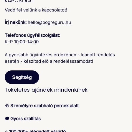
KAPCSOLAT
Vedd fel velünk a kapcsolatot!
Írj nekünk:
hello@bogreguru.hu
Telefonos ügyfélszolgálat:
K–P 10:00–14:00
A gyorsabb ügyintézés érdekében - leadott rendelés
esetén - készítsd elő a rendelésszámodat!
Segítség
Tökéletes ajándék mindenkinek
🎁
Személyre szabható percek alatt
🚚
Gyors szállítás
⭐
100.000+ elégedett vásárló