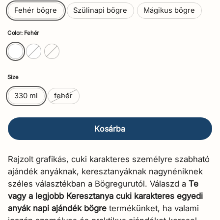
Fehér bögre
Szülinapi bögre
Mágikus bögre
Color: Fehér
Size
330 ml
fehér
Kosárba
Rajzolt grafikás, cuki karakteres személyre szabható
ajándék anyáknak, keresztanyáknak nagynéniknek
széles választékban a Bögregurutól. Válaszd a
Te
vagy a legjobb Keresztanya cuki karakteres egyedi
anyák napi ajándék bögre
termékünket, ha valami