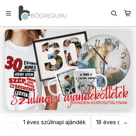
←
1 éves szülinapi ajándék
18 éves szülina
→