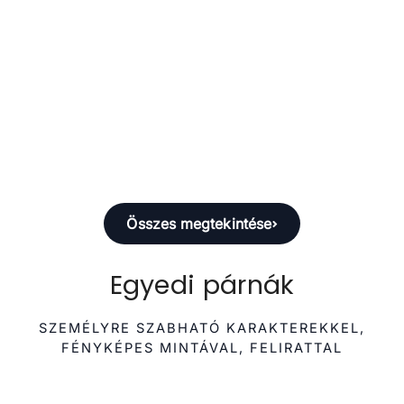

Normál ár
3.990 Ft
Normál ár
3.990 Ft
Összes megtekintése
Egyedi párnák
SZEMÉLYRE SZABHATÓ KARAKTEREKKEL,
FÉNYKÉPES MINTÁVAL, FELIRATTAL