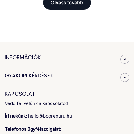
Olvass tovább
egyedi születésnapi ajándékokkal különleges
élményt nyújthatunk. Webáruházunkban
minden korosztály és minden szeretted
számára találsz egyedi szülinapi ajándékokat
» fedezd fel kínálatunkat és válaszd ki a
legkülönlegesebb születésnapi ajándékokat!
INFORMÁCIÓK
GYAKORI KÉRDÉSEK
KAPCSOLAT
Vedd fel velünk a kapcsolatot!
Írj nekünk:
hello@bogreguru.hu
Telefonos ügyfélszolgálat: