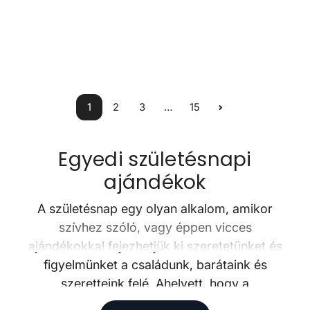
Normál ár
5.490 Ft
Normál ár
3.990 Ft
1
2
3
…
15
Egyedi születésnapi
ajándékok
A születésnap egy olyan alkalom, amikor
szívhez szóló, vagy éppen vicces
ajándékokkal fejezhetjük ki szeretetünket és
figyelmünket a családunk, barátaink és
szeretteink felé. Ahelyett, hogy a
hagyományos ajándékokat választanánk, az