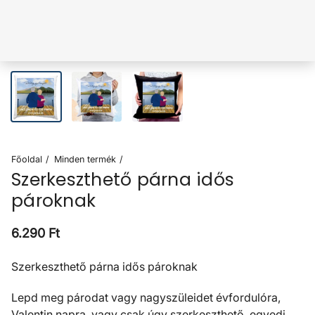
Főoldal
Minden termék
Szerkeszthető párna idős
pároknak
Normál ár
6.290 Ft
Szerkeszthető párna idős pároknak
Lepd meg párodat vagy nagyszüleidet évfordulóra,
Valentin napra, vagy csak úgy szerkeszthető, egyedi