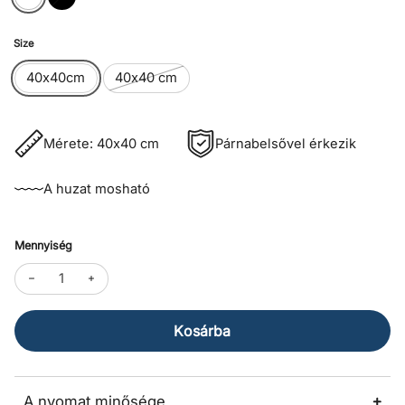

Size
40x40cm
40x40 cm
Mérete: 40x40 cm
Párnabelsővel érkezik
A huzat mosható
Mennyiség
Kosárba
A nyomat minősége