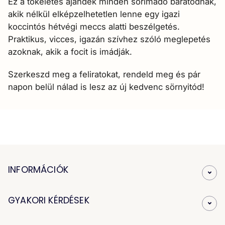
Ez a tökéletes ajándék minden sörimádó barátodnak,
akik nélkül elképzelhetetlen lenne egy igazi
koccintós hétvégi meccs alatti beszélgetés.
Praktikus, vicces, igazán szívhez szóló meglepetés
azoknak, akik a focit is imádják.
Szerkeszd meg a feliratokat, rendeld meg és pár
napon belül nálad is lesz az új kedvenc sörnyitód!
INFORMÁCIÓK
GYAKORI KÉRDÉSEK