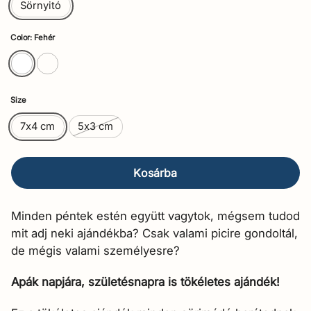

Sörnyitó
Color: Fehér
Size
7x4 cm
5x3 cm
Kosárba
Minden péntek estén együtt vagytok, mégsem tudod
mit adj neki ajándékba? Csak valami picire gondoltál,
de mégis valami személyesre?
Apák napjára, születésnapra is tökéletes ajándék!