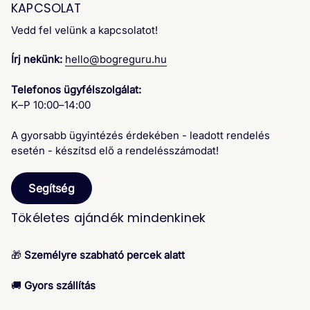
KAPCSOLAT
Vedd fel velünk a kapcsolatot!
Írj nekünk:
hello@bogreguru.hu
Telefonos ügyfélszolgálat:
K–P 10:00–14:00
A gyorsabb ügyintézés érdekében - leadott rendelés
esetén - készítsd elő a rendelésszámodat!
Segítség
Tökéletes ajándék mindenkinek
🎁
Személyre szabható percek alatt
🚚
Gyors szállítás