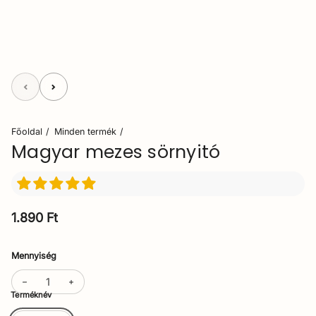
Főoldal
Minden termék
Magyar mezes sörnyitó
Normál ár
1.890 Ft
Mennyiség
Terméknév