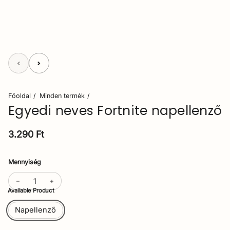
Főoldal
Minden termék
Egyedi neves Fortnite napellenző
Normál ár
3.290 Ft
Mennyiség
Available Product
Napellenző