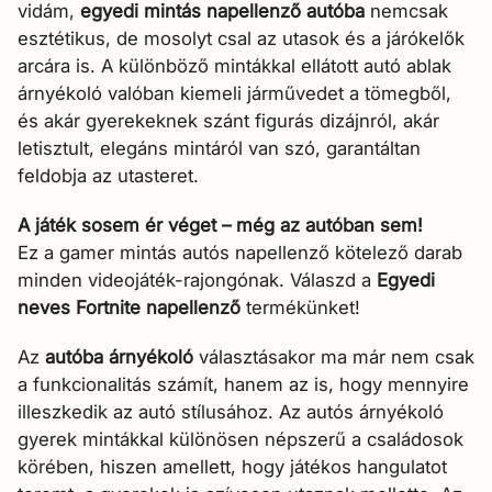

vidám,
egyedi mintás napellenző autóba
nemcsak
esztétikus, de mosolyt csal az utasok és a járókelők
arcára is. A különböző mintákkal ellátott autó ablak
árnyékoló valóban kiemeli járművedet a tömegből,
és akár gyerekeknek szánt figurás dizájnról, akár
letisztult, elegáns mintáról van szó, garantáltan
feldobja az utasteret.
A játék sosem ér véget – még az autóban sem!
Ez a gamer mintás autós napellenző kötelező darab
minden videojáték-rajongónak. Válaszd a
Egyedi
neves Fortnite napellenző
termékünket!
Az
autóba árnyékoló
választásakor ma már nem csak
a funkcionalitás számít, hanem az is, hogy mennyire
illeszkedik az autó stílusához. Az autós árnyékoló
gyerek mintákkal különösen népszerű a családosok
körében, hiszen amellett, hogy játékos hangulatot