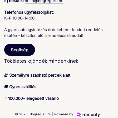
Írj nekünk:
hello@bogreguru.hu
Telefonos ügyfélszolgálat:
K–P 10:00–14:00
A gyorsabb ügyintézés érdekében - leadott rendelés
esetén - készítsd elő a rendelésszámodat!
Segítség
Tökéletes ajándék mindenkinek
🎁
Személyre szabható percek alatt
🚚
Gyors szállítás
⭐
100.000+ elégedett vásárló
© 2026,
Bögreguru.hu
| Powered by: