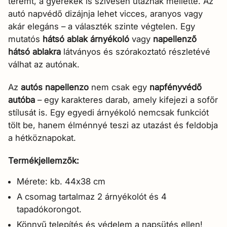
teremt, a gyerekek is szívesen utaznak mellette. Az
autó napvédő dizájnja lehet vicces, aranyos vagy
akár elegáns – a választék szinte végtelen. Egy
mutatós
hátsó ablak árnyékoló
vagy
napellenző
hátsó ablakra
látványos és szórakoztató részletévé
válhat az autónak.
Az
autós napellenzo
nem csak egy
napfényvédő
autóba
– egy karakteres darab, amely kifejezi a sofőr
stílusát is. Egy egyedi árnyékoló nemcsak funkciót
tölt be, hanem élménnyé teszi az utazást és feldobja
a hétköznapokat.
Termékjellemzők:
Mérete: kb. 44x38 cm
A csomag tartalmaz 2 árnyékolót és 4
tapadókorongot.
Könnyű telepítés és védelem a napsütés ellen!