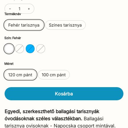
Terméknév
Fehér tarisznya
Színes tarisznya
Szín: Fehér
Méret
120 cm pánt
100 cm pánt
Kosárba
Egyedi, szerkeszthető ballagási tarisznyák
óvodásoknak széles választékban.
Ballagási
tarisznya ovisoknak - Napocska csoport mintával.