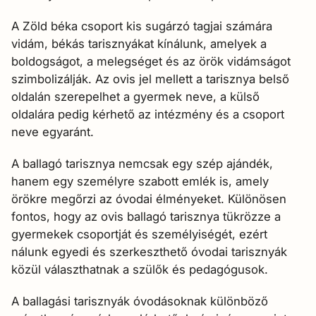
A Zöld béka csoport kis sugárzó tagjai számára
vidám, békás tarisznyákat kínálunk, amelyek a
boldogságot, a melegséget és az örök vidámságot
szimbolizálják.
Az ovis jel mellett a tarisznya belső
oldalán szerepelhet a gyermek neve, a külső
oldalára pedig kérhető az intézmény és a csoport
neve egyaránt.
A ballagó tarisznya nemcsak egy szép ajándék,
hanem egy személyre szabott emlék is, amely
örökre megőrzi az óvodai élményeket. Különösen
fontos, hogy az ovis ballagó tarisznya tükrözze a
gyermekek csoportját és személyiségét, ezért
nálunk egyedi és szerkeszthető óvodai tarisznyák
közül választhatnak a szülők és pedagógusok.
A ballagási tarisznyák óvodásoknak különböző