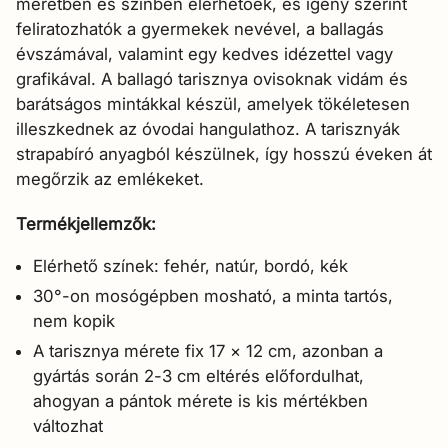
méretben és színben elérhetőek, és igény szerint
feliratozhatók a gyermekek nevével, a ballagás
évszámával, valamint egy kedves idézettel vagy
grafikával. A ballagó tarisznya ovisoknak vidám és
barátságos mintákkal készül, amelyek tökéletesen
illeszkednek az óvodai hangulathoz. A tarisznyák
strapabíró anyagból készülnek, így hosszú éveken át
megőrzik az emlékeket.
Termékjellemzők:
Elérhető színek: fehér, natúr, bordó, kék
30°-on mosógépben mosható, a minta tartós,
nem kopik
A tarisznya mérete fix 17 × 12 cm, azonban a
gyártás során 2-3 cm eltérés előfordulhat,
ahogyan a pántok mérete is kis mértékben
változhat