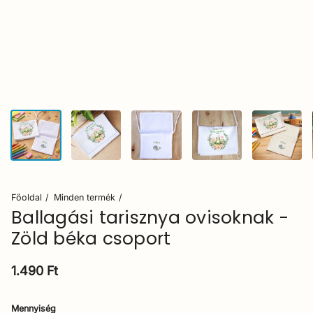
Főoldal
Minden termék
Ballagási tarisznya ovisoknak -
Zöld béka csoport
Normál ár
1.490 Ft
Mennyiség