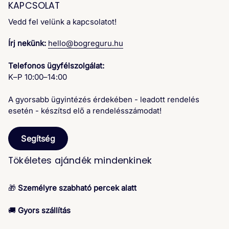
KAPCSOLAT
Vedd fel velünk a kapcsolatot!
Írj nekünk:
hello@bogreguru.hu
Telefonos ügyfélszolgálat:
K–P 10:00–14:00
A gyorsabb ügyintézés érdekében - leadott rendelés
esetén - készítsd elő a rendelésszámodat!
Segítség
Tökéletes ajándék mindenkinek
🎁
Személyre szabható percek alatt
🚚
Gyors szállítás