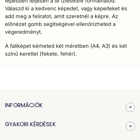
lépésben teljesen a te ízlésedre formálhatod.
Válaszd ki a kedvenc képedet, vagy képeiteket és
add meg a feliratot, amit szeretnél a képre. Az
előnézet gomb segítségével ellenőrizheted a
végeredményt.
A faliképet kérheted két méretben (A4, A3) és két
színű kerettel (fekete, fehér).
INFORMÁCIÓK
GYAKORI KÉRDÉSEK