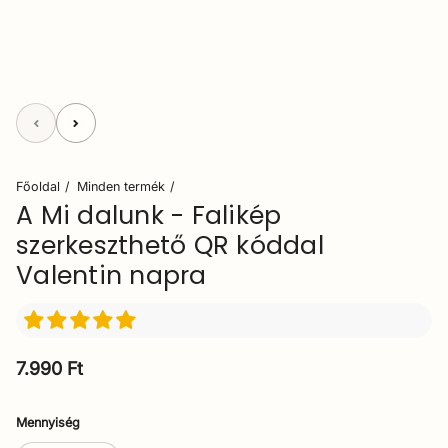
Főoldal
Minden termék
A Mi dalunk - Falikép
szerkeszthető QR kóddal
Valentin napra
Normál ár
7.990 Ft
Mennyiség