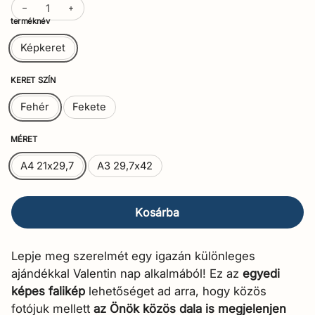
terméknév
Képkeret
KERET SZÍN
Fehér
Fekete
MÉRET
A4 21x29,7
A3 29,7x42
Kosárba
Lepje meg szerelmét egy igazán különleges
ajándékkal Valentin nap alkalmából! Ez az
egyedi
képes falikép
lehetőséget ad arra, hogy közös
fotójuk mellett
az Önök közös dala is megjelenjen