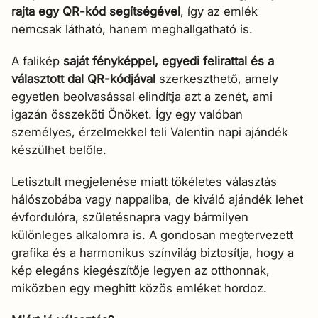

rajta egy QR-kód segítségével
, így az emlék
nemcsak látható, hanem meghallgatható is.
A falikép
saját fényképpel, egyedi felirattal és a
választott dal QR-kódjával
szerkeszthető, amely
egyetlen beolvasással elindítja azt a zenét, ami
igazán összeköti Önöket. Így egy valóban
személyes, érzelmekkel teli Valentin napi ajándék
készülhet belőle.
Letisztult megjelenése miatt tökéletes választás
hálószobába vagy nappaliba, de kiváló ajándék lehet
évfordulóra, születésnapra vagy bármilyen
különleges alkalomra is. A gondosan megtervezett
grafika és a harmonikus színvilág biztosítja, hogy a
kép elegáns kiegészítője legyen az otthonnak,
miközben egy meghitt közös emléket hordoz.