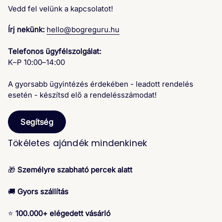
Vedd fel velünk a kapcsolatot!
Írj nekünk:
hello@bogreguru.hu
Telefonos ügyfélszolgálat:
K–P 10:00–14:00
A gyorsabb ügyintézés érdekében - leadott rendelés
esetén - készítsd elő a rendelésszámodat!
Segítség
Tökéletes ajándék mindenkinek
🎁
Személyre szabható percek alatt
🚚
Gyors szállítás
⭐
100.000+ elégedett vásárló