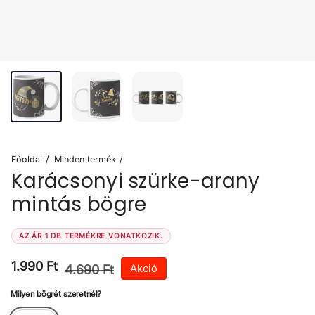
Főoldal
Minden termék
Karácsonyi szürke-arany
mintás bögre
AZ ÁR 1 DB TERMÉKRE VONATKOZIK.
Akciós ára
1.990 Ft
Normál ár
4.690 Ft
Akció
Milyen bögrét szeretnél?